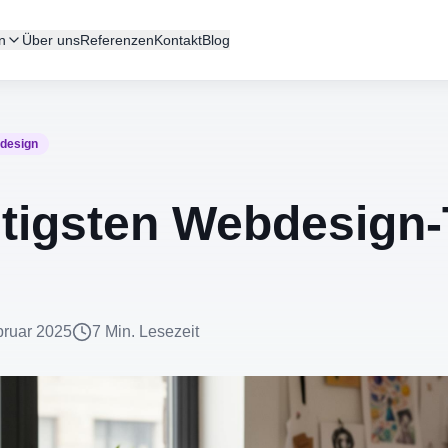
n
Über uns
Referenzen
Kontakt
Blog
design
htigsten Webdesign
bruar 2025
7
Min. Lesezeit