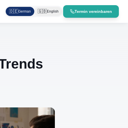
🇩🇪
🇬🇧
Termin vereinbaren
German
English
-Trends